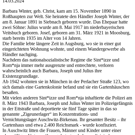
14.03.2024
Barbara Winter, geb. Christ, kam am 15. November 1890 in
Roßhaupten zur Welt. Sie heiratete den Händler Joseph Winter, der
am 8. Januar 1891 in Siebnach geboren wurde. Das Ehepaar hatte
zwei Söhne: Julius wurde am 8. Mai 1917 im niederbayerischen
Veitsbuch geboren. Josef, geboren am 31. März 1921 in Moosburg,
starb bereits 1935 im Alter von 14 Jahren.
Die Familie lebte längere Zeit in Augsburg, wo sie in einer gut
eingerichteten Wohnung wohnte, und einem Wandergewerbe als
Händler nachging.
Nachdem das nationalsozialistische Regime die Sint*izze und
Rom*nja immer mehr ausgrenzte und entrechtete, verloren
wahrscheinlich auch Barbara, Joseph und Julius ihre
Existenzgrundlage.
Ab 1942 wohnten sie in München in der Perlacher Straße 123, wo
sich damals eine Gartenkolonie befand und sie ein Gartenhäuschen
besaßen.
Mit vielen anderen Sint*izze und Rom*nja inhaftierte die Polizei am
8. März 1943 Barbara, Joseph und Julius Winter im Polizeigefängnis
in der Ettstraße und deportierte sie fünf Tage später in das so
genannte „Zigeunerlager“ im Konzentrations- und
Vernichtungslager Auschwitz-Birkenau. Ihr gesamter Besitz – ihr
Gartenhaus und etwa 2.400 Reichsmark - wurde konfisziert.
In Auschwitz litten die Frauen, Männer und Kinder unter einer