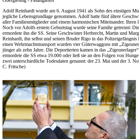
Obergiesing - Fasangarten
Adolf Reinhardt wurde am 6. August 1941 als Sohn des einstigen Musi
jegliche Lebensgrundlage genommen. Adolf hatte fünf ältere Geschwis
aller Familienmitglieder und einem harmonischen Miteinander. Ihren le
Noch vor Adolfs erstem Geburtstag wurde seine Familie getrennt: Die
ermordete ihn die SS. Seine Geschwister Herbrecht, Martin und Mar
Reinhardt, ihn selbst und seinen Bruder Rigo in das Polizeigefängn
einen Wehrmachtstransport wurden vier Güterwaggons mit „Zigeuner
jünger als zehn Jahre. Die Deportierten kamen in das „Zigeunerlage
ermordete die SS etwa 19.000 oder ließ sie an den Folgen von Hunge
zwei unterschiedliche Todesdaten genannt: der 23. Mai und der 3. N
C. Fritsche)