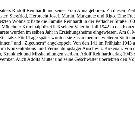
kers Rudolf Reinhardt und seiner Frau Anna geboren. Zu diesem Zeitpu
ter: Siegfried, Herbrecht Josef, Martin, Margarete und Rigo. Eine Fre
tzten Wohnsitz hatte die Familie Reinhardt in der Perlacher Straße 100 
 Münchner Kriminalpolizei ließ seinen Vater im Juli 1942 in das Konz
garete wurden im selben Jahr in Erziehungsheime eingewiesen. Am 8. 
is Ettstraße. Fünf Tage später wurden sie zusammen mit weiteren Sin
innen“ und „Zigeunern“ angekoppelt. Von den 141 im Frühjahr 1943 a
r“ im Konzentrations- und Vernichtungslager Auschwitz-Birkenau. Von 
r, Krankheit und Misshandlungen sterben. Adolf Reinhardt erlag 1943 d
ovember. Auch Adolfs Mutter und seine Geschwister überlebten den Vö