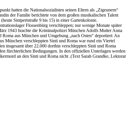
nkt hatten die Nationalsozialisten seinen Eltern als „Zigeunern“
undin der Familie berichtete von dem großen musikalischen Talent
(heute Sintpertstraße 9 bis 15) in einer Gartenkolonie.
entrationslager Flossenbürg verschleppen; nur wenige Monate später
März 1943 brachte die Kriminalpolizei München Adolfs Mutter Anna
ti und Roma aus München und Umgebung „nach Osten“ deportiert: An
us München verschleppten Sinti und Roma war rund ein Viertel
den insgesamt über 22.000 dorthin verschleppten Sinti und Roma
en fürchterlichen Bedingungen. In den offiziellen Unterlagen werden
lkermord an den Sinti und Roma nicht .(Text Sarah Grandke, Lektorat