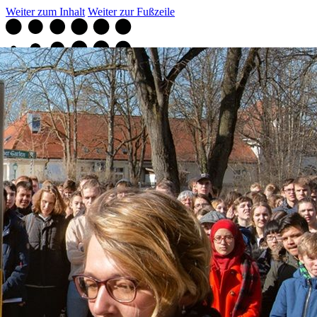
Weiter zum Inhalt
Weiter zur Fußzeile
Projekt
Biografien
Aktuelles
English
Seite wählen