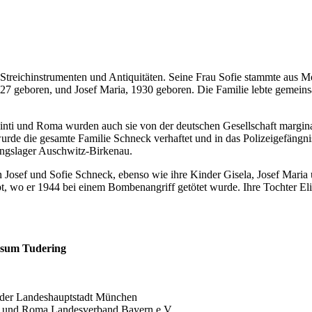
Streichinstrumenten und Antiquitäten. Seine Frau Sofie stammte aus M
927 geboren, und Josef Maria, 1930 geboren. Die Familie lebte gemei
 Sinti und Roma wurden auch sie von der deutschen Gesellschaft margin
urde die gesamte Familie Schneck verhaftet und in das Polizeigefängni
tungslager Auschwitz-Birkenau.
Josef und Sofie Schneck, ebenso wie ihre Kinder Gisela, Josef Maria
, wo er 1944 bei einem Bombenangriff getötet wurde. Ihre Tochter Elis
asum Tudering
rs der Landeshauptstadt München
ti und Roma Landesverband Bayern e.V.