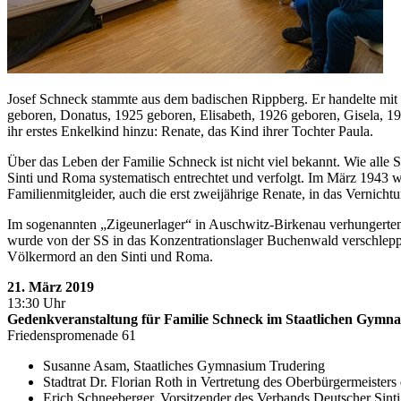
Josef Schneck stammte aus dem badischen Rippberg. Er handelte mit 
geboren, Donatus, 1925 geboren, Elisabeth, 1926 geboren, Gisela, 1
ihr erstes Enkelkind hinzu: Renate, das Kind ihrer Tochter Paula.
Über das Leben der Familie Schneck ist nicht viel bekannt. Wie alle
Sinti und Roma systematisch entrechtet und verfolgt. Im März 1943 w
Familienmitgleider, auch die erst zweijährige Renate, in das Vernich
Im sogenannten „Zigeunerlager“ in Auschwitz-Birkenau verhungerten 
wurde von der SS in das Konzentrationslager Buchenwald verschleppt
Völkermord an den Sinti und Roma.
21. März 2019
13:30 Uhr
Gedenkveranstaltung für Familie Schneck im Staatlichen Gymn
Friedenspromenade 61
Susanne Asam, Staatliches Gymnasium Trudering
Stadtrat Dr. Florian Roth in Vertretung des Oberbürgermeiste
Erich Schneeberger, Vorsitzender des Verbands Deutscher Sin