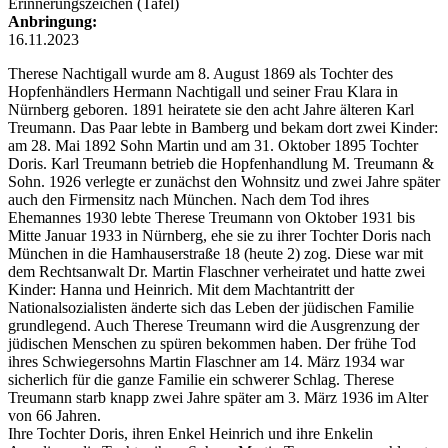
Erinnerungszeichen (Tafel)
Anbringung:
16.11.2023
Therese Nachtigall wurde am 8. August 1869 als Tochter des
Hopfenhändlers Hermann Nachtigall und seiner Frau Klara in
Nürnberg geboren. 1891 heiratete sie den acht Jahre älteren Karl
Treumann. Das Paar lebte in Bamberg und bekam dort zwei Kinder:
am 28. Mai 1892 Sohn Martin und am 31. Oktober 1895 Tochter
Doris. Karl Treumann betrieb die Hopfenhandlung M. Treumann &
Sohn. 1926 verlegte er zunächst den Wohnsitz und zwei Jahre später
auch den Firmensitz nach München. Nach dem Tod ihres
Ehemannes 1930 lebte Therese Treumann von Oktober 1931 bis
Mitte Januar 1933 in Nürnberg, ehe sie zu ihrer Tochter Doris nach
München in die Hamhauserstraße 18 (heute 2) zog. Diese war mit
dem Rechtsanwalt Dr. Martin Flaschner verheiratet und hatte zwei
Kinder: Hanna und Heinrich. Mit dem Machtantritt der
Nationalsozialisten änderte sich das Leben der jüdischen Familie
grundlegend. Auch Therese Treumann wird die Ausgrenzung der
jüdischen Menschen zu spüren bekommen haben. Der frühe Tod
ihres Schwiegersohns Martin Flaschner am 14. März 1934 war
sicherlich für die ganze Familie ein schwerer Schlag. Therese
Treumann starb knapp zwei Jahre später am 3. März 1936 im Alter
von 66 Jahren.
Ihre Tochter Doris, ihren Enkel Heinrich und ihre Enkelin