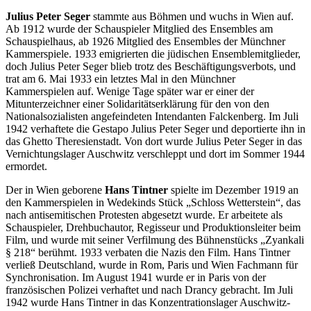
Julius Peter Seger
stammte aus Böhmen und wuchs in Wien auf.
Ab 1912 wurde der Schauspieler Mitglied des Ensembles am
Schauspielhaus, ab 1926 Mitglied des Ensembles der Münchner
Kammerspiele. 1933 emigrierten die jüdischen Ensemblemitglieder,
doch Julius Peter Seger blieb trotz des Beschäftigungsverbots, und
trat am 6. Mai 1933 ein letztes Mal in den Münchner
Kammerspielen auf. Wenige Tage später war er einer der
Mitunterzeichner einer Solidaritätserklärung für den von den
Nationalsozialisten angefeindeten Intendanten Falckenberg. Im Juli
1942 verhaftete die Gestapo Julius Peter Seger und deportierte ihn in
das Ghetto Theresienstadt. Von dort wurde Julius Peter Seger in das
Vernichtungslager Auschwitz verschleppt und dort im Sommer 1944
ermordet.
Der in Wien geborene
Hans Tintner
spielte im Dezember 1919 an
den Kammerspielen in Wedekinds Stück „Schloss Wetterstein“, das
nach antisemitischen Protesten abgesetzt wurde. Er arbeitete als
Schauspieler, Drehbuchautor, Regisseur und Produktionsleiter beim
Film, und wurde mit seiner Verfilmung des Bühnenstücks „Zyankali
§ 218“ berühmt. 1933 verbaten die Nazis den Film. Hans Tintner
verließ Deutschland, wurde in Rom, Paris und Wien Fachmann für
Synchronisation. Im August 1941 wurde er in Paris von der
französischen Polizei verhaftet und nach Drancy gebracht. Im Juli
1942 wurde Hans Tintner in das Konzentrationslager Auschwitz-