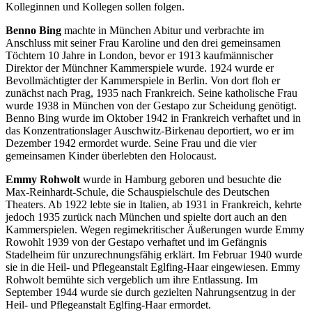
Kolleginnen und Kollegen sollen folgen.
Benno Bing
machte in München Abitur und verbrachte im
Anschluss mit seiner Frau Karoline und den drei gemeinsamen
Töchtern 10 Jahre in London, bevor er 1913 kaufmännischer
Direktor der Münchner Kammerspiele wurde. 1924 wurde er
Bevollmächtigter der Kammerspiele in Berlin. Von dort floh er
zunächst nach Prag, 1935 nach Frankreich. Seine katholische Frau
wurde 1938 in München von der Gestapo zur Scheidung genötigt.
Benno Bing wurde im Oktober 1942 in Frankreich verhaftet und in
das Konzentrationslager Auschwitz-Birkenau deportiert, wo er im
Dezember 1942 ermordet wurde. Seine Frau und die vier
gemeinsamen Kinder überlebten den Holocaust.
Emmy Rohwolt
wurde in Hamburg geboren und besuchte die
Max-Reinhardt-Schule, die Schauspielschule des Deutschen
Theaters. Ab 1922 lebte sie in Italien, ab 1931 in Frankreich, kehrte
jedoch 1935 zurück nach München und spielte dort auch an den
Kammerspielen. Wegen regimekritischer Äußerungen wurde Emmy
Rowohlt 1939 von der Gestapo verhaftet und im Gefängnis
Stadelheim für unzurechnungsfähig erklärt. Im Februar 1940 wurde
sie in die Heil- und Pflegeanstalt Eglfing-Haar eingewiesen. Emmy
Rohwolt bemühte sich vergeblich um ihre Entlassung. Im
September 1944 wurde sie durch gezielten Nahrungsentzug in der
Heil- und Pflegeanstalt Eglfing-Haar ermordet.