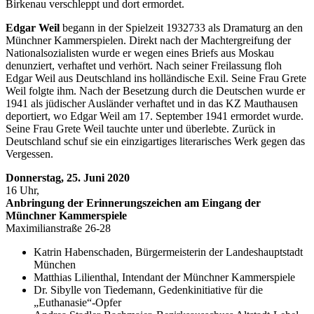
Birkenau verschleppt und dort ermordet.
Edgar Weil
begann in der Spielzeit 1932733 als Dramaturg an den
Münchner Kammerspielen. Direkt nach der Machtergreifung der
Nationalsozialisten wurde er wegen eines Briefs aus Moskau
denunziert, verhaftet und verhört. Nach seiner Freilassung floh
Edgar Weil aus Deutschland ins holländische Exil. Seine Frau Grete
Weil folgte ihm. Nach der Besetzung durch die Deutschen wurde er
1941 als jüdischer Ausländer verhaftet und in das KZ Mauthausen
deportiert, wo Edgar Weil am 17. September 1941 ermordet wurde.
Seine Frau Grete Weil tauchte unter und überlebte. Zurück in
Deutschland schuf sie ein einzigartiges literarisches Werk gegen das
Vergessen.
Donnerstag, 25. Juni 2020
16 Uhr,
Anbringung der Erinnerungszeichen am Eingang der
Münchner Kammerspiele
Maximilianstraße 26-28
Katrin Habenschaden, Bürgermeisterin der Landeshauptstadt
München
Matthias Lilienthal, Intendant der Münchner Kammerspiele
Dr. Sibylle von Tiedemann, Gedenkinitiative für die
„Euthanasie“-Opfer