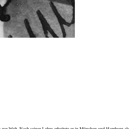
 zur Welt. Nach seiner Lehre arbeitete er in München und Hamburg als