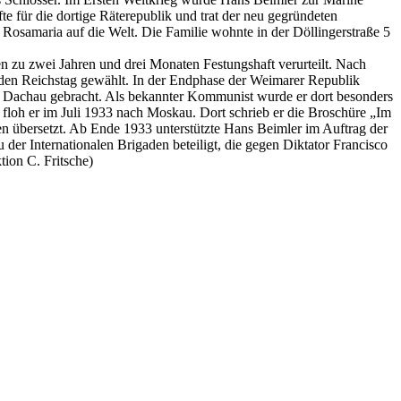
 für die dortige Räterepublik und trat der neu gegründeten
osamaria auf die Welt. Die Familie wohnte in der Döllingerstraße 5
zu zwei Jahren und drei Monaten Festungshaft verurteilt. Nach
 den Reichstag gewählt. In der Endphase der Weimarer Republik
s KZ Dachau gebracht. Als bekannter Kommunist wurde er dort besonders
floh er im Juli 1933 nach Moskau. Dort schrieb er die Broschüre „Im
en übersetzt. Ab Ende 1933 unterstützte Hans Beimler im Auftrag der
er Internationalen Brigaden beteiligt, die gegen Diktator Francisco
ion C. Fritsche)