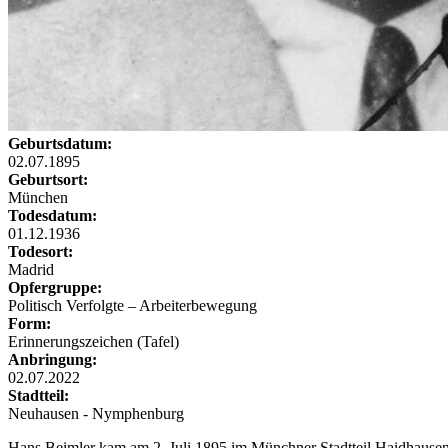
Geburtsdatum:
02.07.1895
Geburtsort:
München
Todesdatum:
01.12.1936
Todesort:
Madrid
Opfergruppe:
Politisch Verfolgte – Arbeiterbewegung
Form:
Erinnerungszeichen (Tafel)
Anbringung:
02.07.2022
Stadtteil:
Neuhausen - Nymphenburg
Hans Beimler kam am 2. Juli 1895 im Münchner Stadtteil Haidhausen