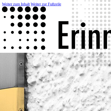
Weiter zum Inhalt
Weiter zur Fußzeile
Projekt
Biografien
Aktuelles
English
Seite wählen