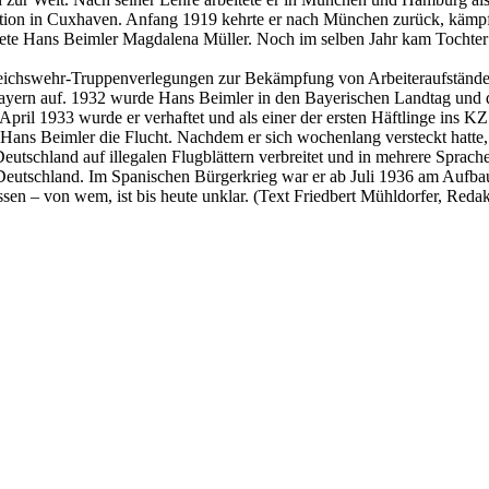
tion in Cuxhaven. Anfang 1919 kehrte er nach München zurück, kämpfte
ete Hans Beimler Magdalena Müller. Noch im selben Jahr kam Tochter R
ichswehr-Truppenverlegungen zur Bekämpfung von Arbeiteraufständen 
 Bayern auf. 1932 wurde Hans Beimler in den Bayerischen Landtag und
. April 1933 wurde er verhaftet und als einer der ersten Häftlinge in
Hans Beimler die Flucht. Nachdem er sich wochenlang versteckt hatte, 
tschland auf illegalen Flugblättern verbreitet und in mehrere Sprach
eutschland. Im Spanischen Bürgerkrieg war er ab Juli 1936 am Aufbau d
n – von wem, ist bis heute unklar. (Text Friedbert Mühldorfer, Redakt