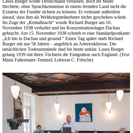
Laura Burger wollte Deutschland verlassen, doch ihr Mann
fürchtete, ohne Sprachkenntnisse in einem fremden Land nicht die
Existenz der Familie sichern zu können. Er vertraute außerdem
darauf, dass ihm als Weltkriegsteilnehmer nichts geschehen würde.
Im Zuge der „Кristallnacht“ wurde Richard Burger am 10.
November 1938 verhaftet und ins Konzentrationslager Dachau
gebracht. Am 15. November 1938 schrieb er eine Standardpostkarte:
„Ich bin in Dachau und gesund.“ Einen Tag später starb Richard
Burger mit nur 58 Jahren – angeblich an Arteriosklerose. Die
tatsächlichen Todesumstände sind bis heute unklar. Laura Burger
gelang 1939 mit ihren Töchtern die Emigration nach England. (Text
Maria Faltermaier-Temizel, Lektorat C. Fritsche)