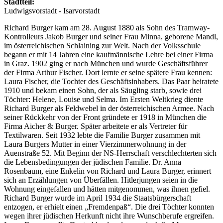
Stadtteil:
Ludwigsvorstadt - Isarvorstadt
Richard Burger kam am 28. August 1880 als Sohn des Tramway-
Kontrolleurs Jakob Burger und seiner Frau Minna, geborene Mandl,
im österreichischen Schlaining zur Welt. Nach der Volksschule
begann er mit 14 Jahren eine kaufmännische Lehre bei einer Firma
in Graz. 1902 ging er nach München und wurde Geschäftsführer
der Firma Arthur Fischer. Dort lernte er seine spätere Frau kennen:
Laura Fischer, die Tochter des Geschäftsinhabers. Das Paar heiratete
1910 und bekam einen Sohn, der als Säugling starb, sowie drei
Töchter: Helene, Louise und Selma. Im Ersten Weltkrieg diente
Richard Burger als Feldwebel in der österreichischen Armee. Nach
seiner Rückkehr von der Front gründete er 1918 in München die
Firma Aicher & Burger. Später arbeitete er als Vertreter für
Textilwaren. Seit 1932 lebte die Familie Burger zusammen mit
Laura Burgers Mutter in einer Vierzimmerwohnung in der
Auenstraße 52. Mit Beginn der NS-Herrschaft verschlechterten sich
die Lebensbedingungen der jüdischen Familie. Dr. Anna
Rosenbaum, eine Enkelin von Richard und Laura Burger, erinnert
sich an Erzählungen von Überfällen. Hitlerjungen seien in die
Wohnung eingefallen und hätten mitgenommen, was ihnen gefiel.
Richard Burger wurde im April 1934 die Staatsbürgerschaft
entzogen, er erhielt einen „Fremdenpaß“. Die drei Töchter konnten
wegen ihrer jüdischen Herkunft nicht ihre Wunschberufe ergreifen.